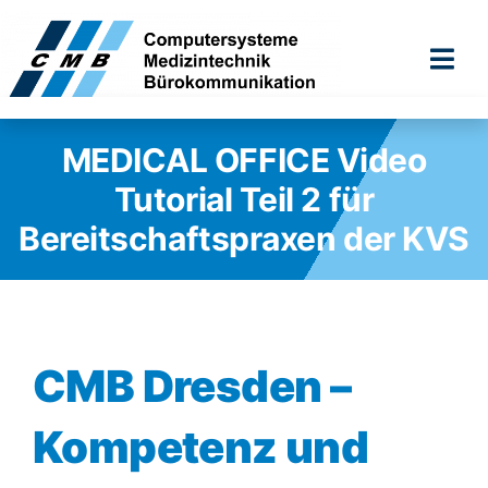
Zum
Inhalt
Togg
springen
Navi
MEDICAL OFFICE Video
Tutorial Teil 2 für
Bereitschaftspraxen der KVS
CMB Dresden –
Kompetenz und